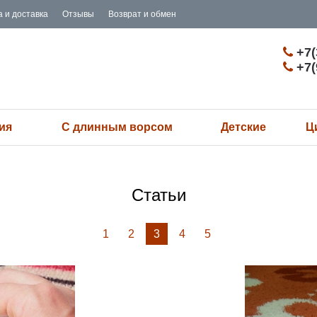
 и доставка
Отзывы
Возврат и обмен
+7(
+7(
ия
С длинным ворсом
Детские
Ц
Статьи
1
2
3
4
5