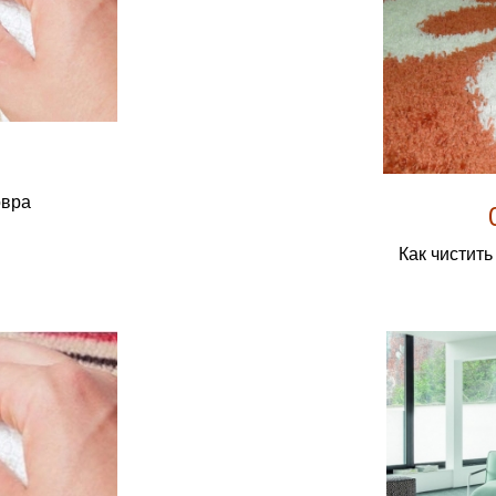
овра
Как чистит