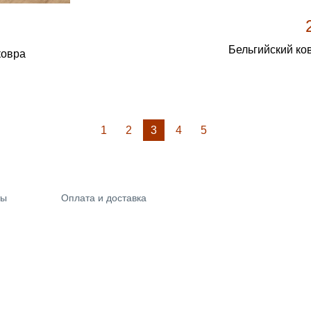
Бельгийский ко
ковра
1
2
3
4
5
ты
Оплата и доставка