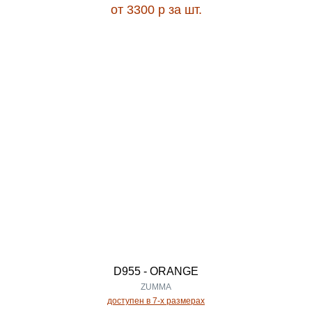
от 3300
p
за шт.
0.40
MIDI
0.50
MIKONOS
0.55
MILAN
0.60
MILANO
0.65
MILEDY
0.66
MILENA
D955 - ORANGE
ZUMMA
0.67
MILOS
доступен в 7-x размерах