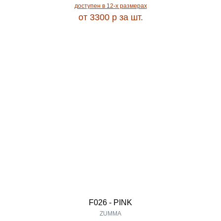
LORA
доступен в 12-x размерах
2.66
от 3300
p
за шт.
LOTUS
2.70
LOUNGE
2.73
LOZA
2.80
LUANA
2.85
LUCCI
2.88
LUGA
2.90
F026 - PINK
LUXE
ZUMMA