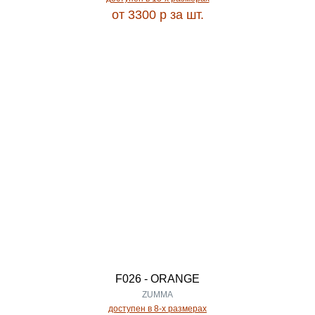
от 3300
p
за шт.
MARMARIS
4.00
MARS
5.00
MATRIX
Длина
MAXELL
0.25
MAYUMI
0.30
MEHENDI
0.35
MELODY
F026 - ORANGE
ZUMMA
0.38
доступен в 8-x размерах
MEXX