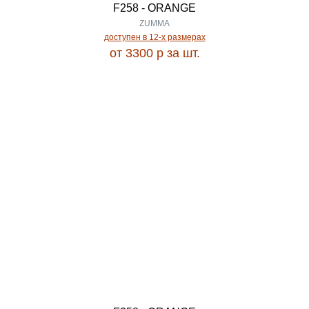
GRANADA
F258 - ORANGE
1.14
ZUMMA
доступен в 12-x размерах
GRAND
от 3300
p
за шт.
1.16
GRASS
1.17
HALIF
1.20
HAN KILIM
1.22
HAVANA
1.25
HAVEN
1.30
Heavy