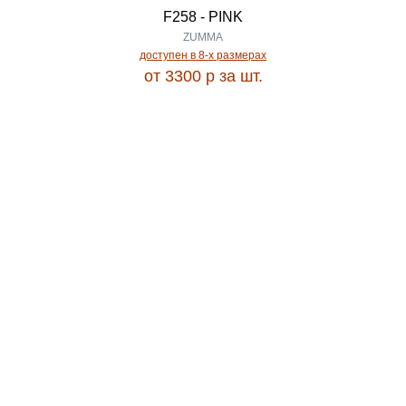
F258 - PINK
Gent
ZUMMA
0.94
доступен в 8-x размерах
от 3300
p
за шт.
Gissar
0.95
GLADIATOR
0.97
GLORIA
0.98
GRACE
1.00
GRAFF
1.05
Grafica
1.10