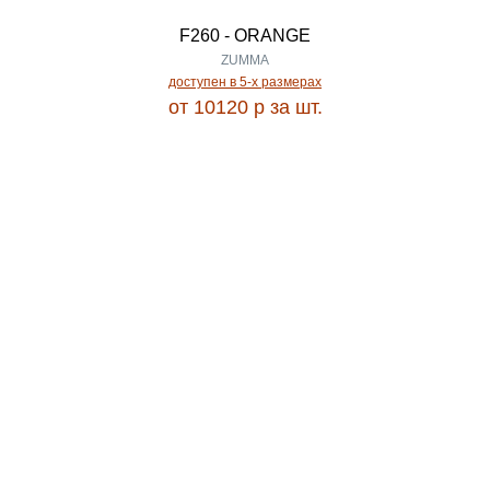
FARSI 1200
0.65
F260 - ORANGE
ZUMMA
FENIX
доступен в 5-x размерах
0.66
от 10120
p
за шт.
FORCE
0.67
FOREST
0.68
FORT
0.70
FORTUNE
0.73
FORUM
0.75
FRESCO