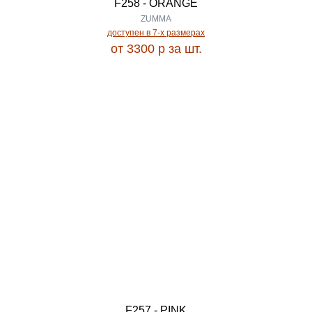
F258 - ORANGE
1.33
ZUMMA
IDEAL
доступен в 7-x размерах
от 3300
p
за шт.
1.35
Imperial
1.40
IMPERIAL CARVING
1.45
INDIGO
1.48
IZUMRUD
1.50
Jasmine
1.52
JAZZY
1.56
F257 - PINK