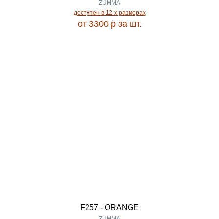
1.95
ZUMMA
доступен в 12-x размерах
LAMER
от 3300
p
за шт.
1.96
LANA
2.00
LARINA
2.05
LAVIN
2.20
LAXMI
2.28
LEO
2.30
LILY
F257 - ORANGE
2.32
ZUMMA