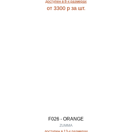
2.93
доступен в 8-x размерах
от 3300
p
за шт.
MADALYON
2.95
MAKAO
3.00
MAKSIMUS
3.50
MANGO
3.60
MARDAN
3.84
MARDIN
3.88
F026 - ORANGE
MARETTI
ZUMMA
3.90
доступен в 13-x размерах