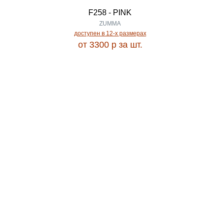
0.77
F258 - PINK
FRIZE
ZUMMA
доступен в 12-x размерах
0.78
от 3300
p
за шт.
FRIZE TPE
0.80
FRIZE TPE комплект
0.82
FULL 1200
0.83
GARDEN
0.85
GAVANA
0.87
GENOVA
0.90