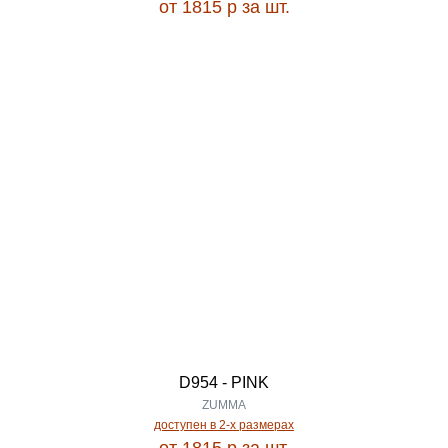
от 1815
p
за шт.
0.68
MIRAGE
0.70
MIRANDA
0.72
MIRAY
0.74
MODA
0.75
MODEL
0.77
MOKKO
D954 - PINK
0.80
MONBLAN
ZUMMA
доступен в 2-x размерах