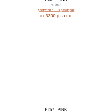
ZUMMA
JOLI
доступен в 13-x размерах
1.57
от 3300
p
за шт.
JUNO
1.60
JZ
1.66
KABUL
1.70
KAIR
1.75
KAMEA
1.80
KASHAN
1.85
F257 - PINK