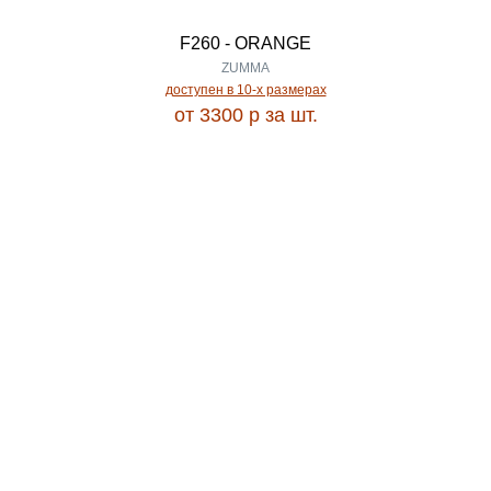
ESSA
F260 - ORANGE
0.47
ZUMMA
доступен в 10-x размерах
ETALON
от 3300
p
за шт.
0.50
ETALON 60
0.55
ETERY
0.57
Euphoria
0.60
EURO LOOP
0.62
EURO LOOP SHAGGY
0.64