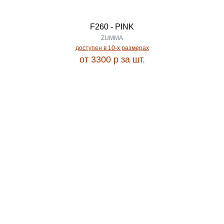
DONA
3.50
F260 - PINK
DREAM
ZUMMA
3.60
доступен в 10-x размерах
от 3300
p
за шт.
DUBAI
3.84
Echo
3.90
ECLIPSE
4.00
ECO
5.00
EFES
Ширина
EFFECT