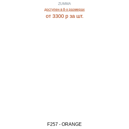
KASHMIR SILK
ZUMMA
1.88
доступен в 8-x размерах
от 3300
p
за шт.
KENZO
1.89
KIRKE
1.90
KLEOPATRA
1.91
KNR
1.92
LAFAYET
1.93
LAGUNA
1.94
LALI
F257 - ORANGE