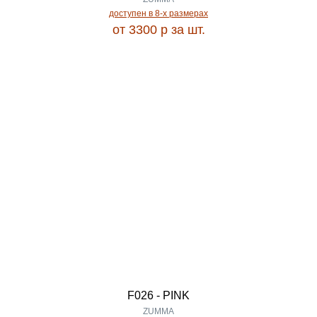
доступен в 8-x размерах
LIMA
от 3300
p
за шт.
2.33
LIMAN
2.34
LINDA
2.35
LISSABON
2.40
LIVANTE
2.42
LONDON
2.50
LOOPY
2.60
F026 - PINK
ZUMMA