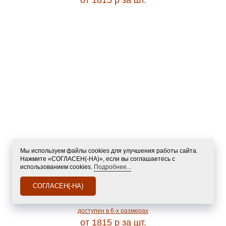
от 1815
p
за шт.
0.82
MONTANA
0.85
MOROCCO
0.90
MORVARID 1200
0.92
MOSSO
0.95
MUMBAI
Мы используем файлы cookies для улучшения работы сайта.
0.97
Нажмите «СОГЛАСЕН(-НА)», если вы соглашаетесь с
NATUREL
использованием cookies.
Подробнее...
СОГЛАСЕН(-НА)
1.00
L045 - PINK
NAVAL 1200
ZINGER
доступен в 6-x размерах
1.10
от 1815
p
за шт.
NENSI