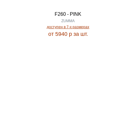
0.20
F260 - PINK
EFOR CARVING
ZUMMA
0.21
доступен в 7-x размерах
EFSAN
от 5940
p
за шт.
0.30
ELEXSUS OLIMPOS
0.35
ELIO
0.38
ELIZA
0.40
EMPEROS OLIMPOS
0.44
ERVA
0.45