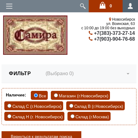
0
Войти
Новосибирск
ул. Воинская, 63
с 10:00 до 19:00 без выходных
+7(383)-373-27-14
+7(903)-904-76-68
ФИЛЬТР
(Выбрано
0
)
Наличие:
Все
Магазин (г.Новосибирск)
Склад С (г.Новосибирск)
Склад В (г.Новосибирск)
Склад Н (г. Новосибирск)
Склад (г.Москва)
Вернуться к результатам поиска
Скидки, Новинки, Хиты продаж