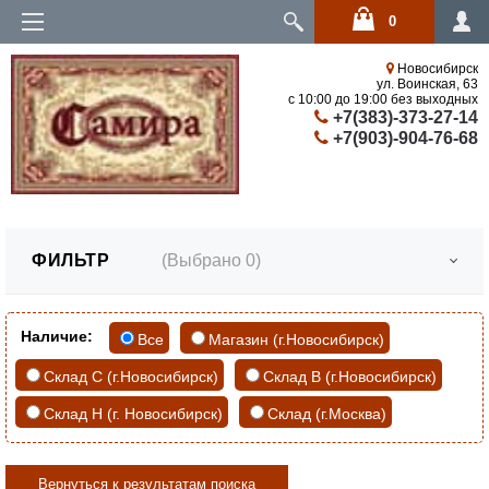
0
Войти
Новосибирск
ул. Воинская, 63
с 10:00 до 19:00 без выходных
+7(383)-373-27-14
+7(903)-904-76-68
ФИЛЬТР
(Выбрано
0
)
Наличие:
Все
Магазин (г.Новосибирск)
Склад С (г.Новосибирск)
Склад В (г.Новосибирск)
Склад Н (г. Новосибирск)
Склад (г.Москва)
Вернуться к результатам поиска
Скидки, Новинки, Хиты продаж